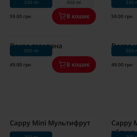
330 ml
500 ml
330 
В кошик
59.00 грн
59.00 грн
Dorna газована
Dorna 
500 ml
500 
В кошик
49.00 грн
49.00 грн
Cappy Mini Мультифрут
Cappy 
яблуко
200 ml
200 