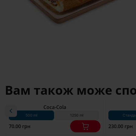
Вам також може сп
180 г*
Coca-Cola
500 ml
1250 ml
Станда
70.00 грн
230.00 грн