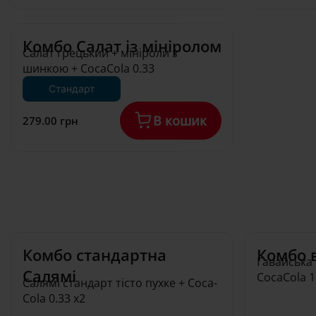
Комбо Салат із мініролом
Салат грецький + мініроли з 
шинкою + CocaCola 0.33
Стандарт
В кошик
279.00 грн
Комбо cтандартна 
Комбо 
Гавайська 
Салямі
CocaCola 1
Салямі стандарт тісто пухке + Coca-
Cola 0.33 х2