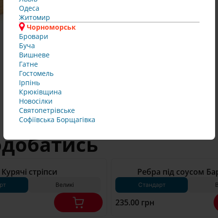
Одеса
Житомир
Чорноморськ
Бровари
Буча
Вишневе
Гатне
Гостомель
Ірпінь
250 г*
Крюківщина
Новосілки
Святопетрівське
Софіївська Борщагівка 
одобатись
250 г*
Курячі стріпси
Ребра під соусом Б
рт
Великі
Стандарт
В
235.00 грн