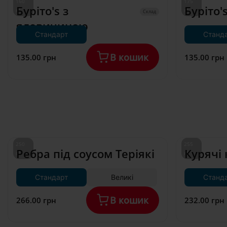
160 
175 
Буріто's з 
Буріто'
г*
г*
Склад
яловичиною
Стандарт
Станд
В кошик
135.00 грн
135.00 грн
250 
255 
Ребра під соусом Теріякі
Курячі 
г*
г*
Стандарт
Великі
Станд
В кошик
266.00 грн
232.00 грн