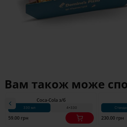
Вам також може сп
180 г*
Coca-Cola з/б
330 мл
4*330
Станда
59.00 грн
230.00 грн