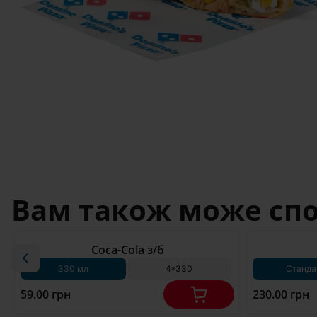
Вам також може сп
180 г*
Coca-Cola з/б
330 мл
4*330
Станда
59.00 грн
230.00 грн