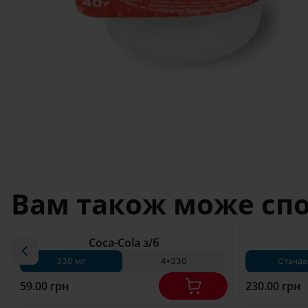
Вам також може сп
180 г*
Coca-Cola з/б
330 мл
4*330
Станда
59.00 грн
230.00 грн