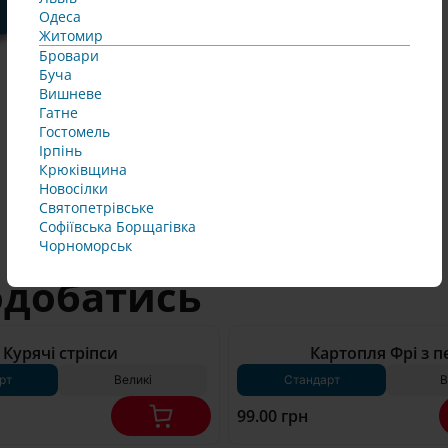
Одеса
Житомир
Бровари
Буча
Вишневе
Гатне
Гостомель
Ірпінь
Крюківщина
235 г*
Новосілки
Святопетрівське
Софіївська Борщагівка 
Чорноморськ
одобатись
180 г*
Курячі стріпси
Картопля Фрі з п
рт
Великі
Стандарт
В
99.00 грн