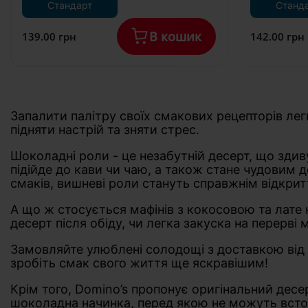
Стандарт
Станд
В кошик
139.00 грн
142.00 грн
Запалити палітру своїх смакових рецепторів ле
підняти настрій та зняти стрес.
Шоколадні роли - це незабутній десерт, що здив
підійде до кави чи чаю, а також стане чудовим 
смаків, вишневі роли стануть справжнім відкрит
А що ж стосується мафінів з кокосовою та лате 
десерт після обіду, чи легка закуска на перерві
Замовляйте улюблені солодощі з доставкою від D
зробіть смак свого життя ще яскравішим!
Крім того, Domino’s пропонує оригінальний дес
шоколадна начинка, перед якою не можуть встоя