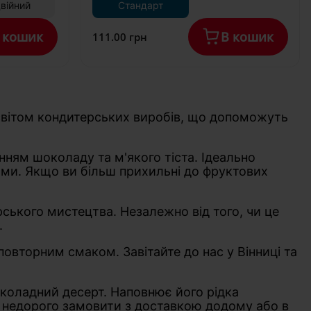
з
війний
Стандарт
л
л
л
л
буйте 
буйте 
буйте 
буйте 
2006
березень
е
е
е
е
ще 
ще 
ще 
ще 
2005
квітень
мі
ф
ф
ф
ф
раз 
раз 
раз 
раз 
 кошик
В кошик
2004
травень
111.00 грн
о
о
о
о
пізні
пізні
пізні
пізні
2003
червень
не
н
н
н
н
Правила
ше
ше
ше
ше
2002
липень
Приймаю
Користування
у
у
у
у
2001
серпень
ю
ю
ю
ю
н
2000
вересень
Офіційні
1999
жовтень
т
т
т
т
Приймаю
правила
1998
листопад
ь 
ь 
ь 
ь 
 світом кондитерських виробів, що допоможуть
и
клубу
1997
грудень
д
д
д
д
1996
л
л
л
л
й
1995
я 
я 
я 
я 
нням шоколаду та м'якого тіста. Ідеально
1994
п
п
п
п
тьми. Якщо ви більш прихильні до фруктових
1993
і
і
і
і
1992
д
д
д
д
1991
т
т
т
т
рського мистецтва. Незалежно від того, чи це
1990
в
в
в
в
1989
.
е
е
е
е
1988
р
р
р
р
1987
овторним смаком. Завітайте до нас у Вінниці та
д
д
д
д
1986
ж
ж
ж
ж
1985
е
е
е
е
1984
околадний десерт. Наповнює його рідка
н
н
н
н
1983
а недорого замовити з доставкою додому або в
н
н
н
н