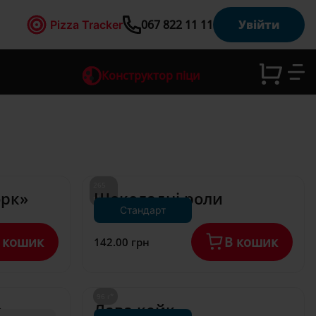
067 822 11 11
Увійти
Pizza Tracker
Вхід
Підтвердження 
Підтвердження 
Підтвердження 
Реєстрація
Підтвердження 
Відновлення 
Відновлення 
Ва
Щ
Щ
Щ
Щ
Наша 
Введіть 
Ok
Ok
Ok
Ok
Ok
перевірочний 
ш 
ос
ос
ос
ос
система 
паролю
паролю
номеру 
номеру 
номеру 
номеру 
Конструктор піци
па
ь 
ь 
ь 
ь 
була 
телефону
телефону
телефону
телефону
код
Зареєструватися
Н
Н
Н
Н
Введіть свій номер телефону 
е
е
е
е
або email
оновлена
ро
пі
пі
пі
пі
з
з
з
з
Підтвердити
Для входу необхідно підтвердити 
На  було надіслано код із 
На  було надіслано код із 
На  було надіслано код із 
На  було надіслано код із 
а
а
а
а
Підтвердити
підтвердженням
підтвердженням
підтвердженням
підтвердженням
номер телефону
ль 
ш
ш
ш
ш
Забули 
б
б
б
б
На  було надіслано код із 
Підтвердити
Підтвердити
Підтвердити
Підтвердити
Підтвердити
Код
Введіть номер 
пароль?
Відмінити
а
а
а
а
підтвердженням
телефону, який Ви 
ло 
ло 
ло 
ло 
ус
265 
р
р
р
р
Ok
рк»
Шоколадні роли
будете 
г*
о
о
о
о
Повернутися до реєстрації
Відмінити
Увійти
Зателефонувати мені
Зателефонувати мені
Стандарт
використовувати 
м 
м 
м 
м 
не 
не 
не 
не 
пі
надалі для входу
Зателефонувати мені
В
В
В
В
Зателефонувати мені
 кошик
В кошик
142.00 грн
а
а
а
а
Реєстрація
та
та
та
та
ш
Дата 
м 
м 
м 
м 
з
з
народження
з
з
*
но 
к
к
к
к
Або
а
а
а
а
т
т
т
т
Рік
Місяць
День
96 г*
2008
січень
ю
Лава кейк
е
е
е
е
Спро
Спро
Спро
Спро
2007
лютий