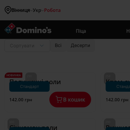
Вінниця
Укр
Робота
Де ви 
знаходитесь?
Піца
Н
Підтвердіть 
Ваш вік 
Всі
Десерти
Вінниця
Сортувати
Київ
недостатній
свій вік
Львів
Одеса
Житомир
Бровари
Для покупки алкогольних 
Для покупки алкогольних 
НОВИНКА
290 
258 
Буча
напоїв вам має бути більше 
напоїв вам має бути більше 
Полуничні роли
Крем-с
г*
г*
Вишневе
18 років
18 років
Стандарт
Станд
Гатне
Гостомель
В кошик
142.00 грн
142.00 грн
Ірпінь
Мені є 18 років
Ок
Крюківщина
Новосілки
Святопетрівське
Мені немає 18 років
300 
290 
Софіївська Борщагівка 
Сіннамон роли
Вишнев
г*
г*
Чорноморськ