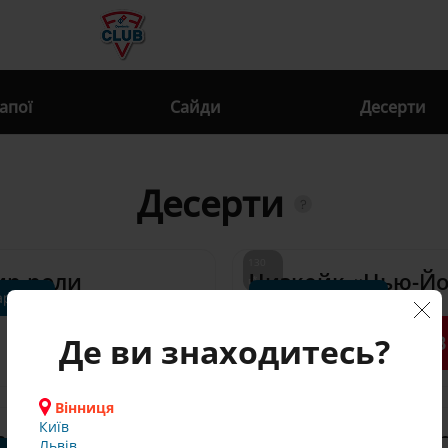
апої
Сайди
Десерти
Десерти
130 
ир роли
Чизкейк «Нью-Йо
г*
арт
Стандарт
Де ви знаходитесь?
В кошик
В
95.00 грн
Вінниця
235 
Київ
і роли
Байтси з корице
г*
Львів