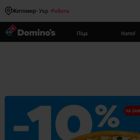
Житомир
Укр
Робота
Де ви 
знаходитесь?
Піца
Напої
Житомир
Київ
Вінниця
Львів
Одеса
Бровари
Буча
Вишневе
Гатне
Гостомель
Ірпінь
Крюківщина
Новосілки
Святопетрівське
Софіївська Борщагівка 
Чорноморськ