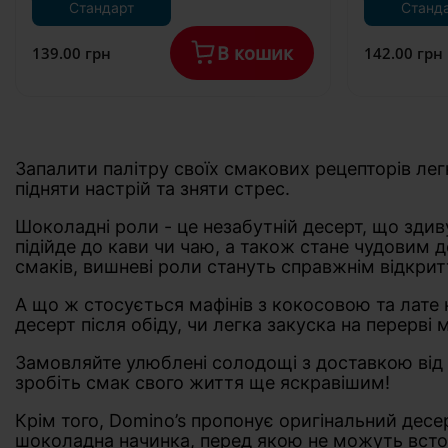
Стандарт
Станд
В кошик
139.00 грн
142.00 грн
Запалити палітру своїх смакових рецепторів ле
підняти настрій та зняти стрес.
Шоколадні роли - це незабутній десерт, що здив
підійде до кави чи чаю, а також стане чудовим 
смаків, вишневі роли стануть справжнім відкрит
А що ж стосується мафінів з кокосовою та лате 
десерт після обіду, чи легка закуска на перерві
Замовляйте улюблені солодощі з доставкою від D
зробіть смак свого життя ще яскравішим!
Крім того, Domino’s пропонує оригінальний дес
шоколадна начинка, перед якою не можуть встоя