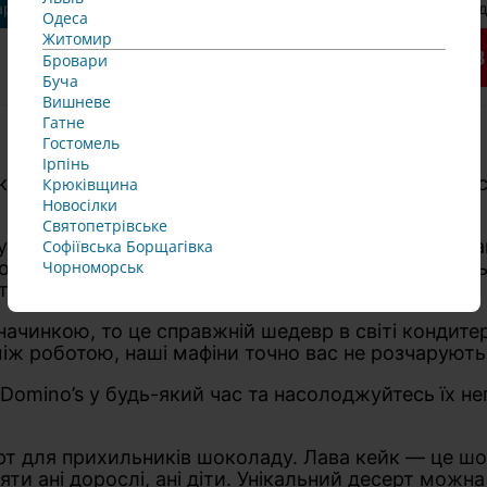
арт
Стандарт
Под
Одеса
Житомир
В кошик
В
79.00 грн
Бровари
Буча
Вишневе
Гатне
Гостомель
Ірпінь
гко з Domino’s Pizza! Насолоджуйтеся безмежним
Крюківщина
Новосілки
Святопетрівське
ує вас своєю витонченістю та гармонійним поєдна
Софіївська Борщагівка 
Чорноморськ
доповненням до вашого пікніка чи прогулянки з ді
тям для вашого гастрономічного досвіду.
начинкою, то це справжній шедевр в світі кондите
 між роботою, наші мафіни точно вас не розчарують
omino’s у будь-який час та насолоджуйтесь їх неп
ерт для прихильників шоколаду. Лава кейк — це ш
ти ані дорослі, ані діти. Унікальний десерт можн